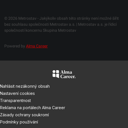
© 2026 Metrostav - Jakýkoliv obsah této stránky není možné šířit
bez souhlasu společnosti Metrostav a.s. | Metrostav a.s. je řídicí
společností koncernu Skupina Metrostav
Powered by
Alma Career
Nahlásit nezákonný obsah
Nastavení cookies
Transparentnost
Reklama na portálech Alma Career
Zásady ochrany soukromí
Podmínky používání